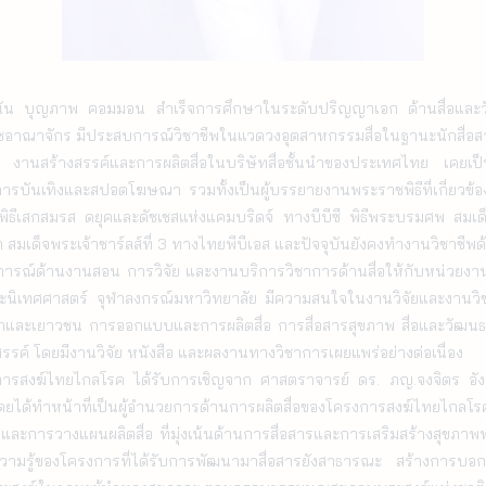
ินัน บุญภาพ คอมมอน สำเร็จการศึกษาในระดับปริญญาเอก ด้านสื่อและ
อาณาจักร มีประสบการณ์วิชาชีพในแวดวงอุตสาหกรรมสื่อในฐานะนักสื่อสา
 งานสร้างสรรค์และการผลิตสื่อในบริษัทสื่อชั้นนำของประเทศไทย เคยเป็
บันเทิงและสปอตโฆษณา รวมทั้งเป็นผู้บรรยายงานพระราชพิธีที่เกี่ยวข
ีเสกสมรส ดยุคและดัชเชสแห่งแคมบริดจ์ ทางบีบีซี พิธีพระบรมศพ สมเด็จพ
เด็จพระเจ้าชาร์ลส์ที่ 3 ทางไทยพีบีเอส และปัจจุบันยังคงทำงานวิชาชีพด้านสื
ิเทศศาสตร์ จุฬาลงกรณ์มหาวิทยาลัย มีความสนใจในงานวิจัยและงานวิช
เด็กและเยาวชน การออกแบบและการผลิตสื่อ การสื่อสารสุขภาพ สื่อและวั
สรรค์ โดยมีงานวิจัย หนังสือ และผลงานทางวิชาการเผยแพร่อย่างต่อเนื่อง 

ได้ทำหน้าที่เป็นผู้อำนวยการด้านการผลิตสื่อของโครงการสงฆ์ไทยไกลโ
และการวางแผนผลิตสื่อ ที่มุ่งเน้นด้านการสื่อสารและการเสริมสร้างสุข
ค์ความรู้ของโครงการที่ได้รับการพัฒนามาสื่อสารยังสาธารณะ สร้างการบ