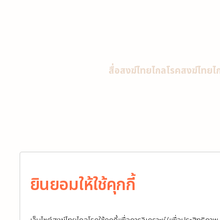
สื่อสงฆ์ไทยไกลโรค
สงฆ์ไทยไ
รองศาสตราจา
ยินยอมให้ใช้คุกกี้
รู้จักเรา
รองศาสตราจา