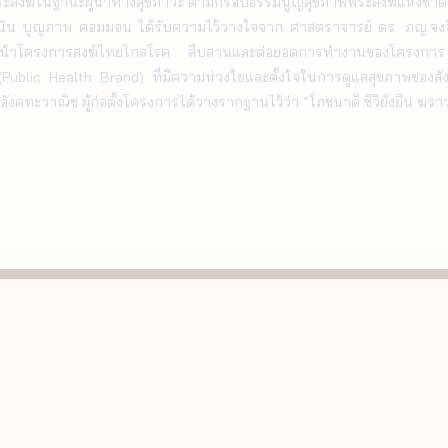
ะสงฆ์ในฐานะผู้นำทางสุขภาวะ ตามกรอบธรรมนูญสุขภาพพระสงฆ์แห่งชาติ

หน้าโครงการสงฆ์ไทยไกลโรค สืบสานและต่อยอดการทำงานของโครงก
Public Health Brand) ที่มีความห่วงใยและตั้งใจในการดูแลสุขภาพของส
งคทะวาณิช ผู้ก่อตั้งโครงการได้วางรากฐานไว้ว่า “โภชนาดี ชีวียั่งยืน ฆรา
นโยบายคุกกี้