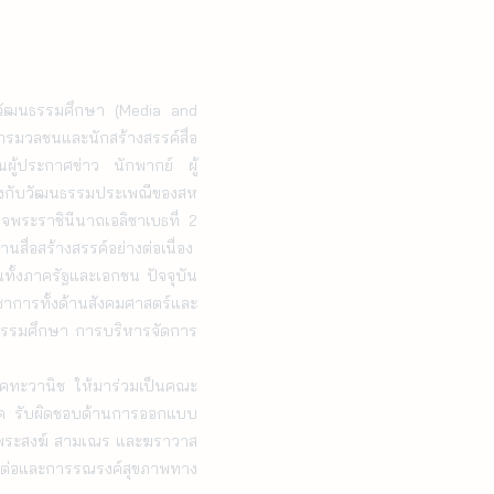
วัฒนธรรมศึกษา (Media and 
รมวลชนและนักสร้างสรรค์สื่อ 
นผู้ประกาศข่าว นักพากย์ ผู้
้องกับวัฒนธรรมประเพณีของสห
ระราชินีนาถเอลิซาเบธที่ 2  
่อสร้างสรรค์อย่างต่อเนื่อง  

าการทั้งด้านสังคมศาสตร์และ
ฒนธรรมศึกษา การบริหารจัดการ
รค รับผิดชอบด้านการออกแบบ
ภาพพระสงฆ์ สามเณร และฆราวาส
อกต่อและการรณรงค์สุขภาพทาง