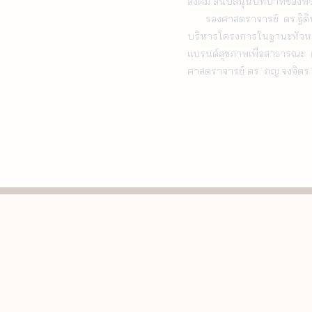
สังคม สนับสนุนบทบาทของพร
    รองศาสตราจารย์ ดร.ฐิตินัน บุญภาพ คอมมอน ได้รับความไว้วางใจจาก ศาสตราจารย์ ดร. ภญ.จงจิตร อังคทะวาณิช ให้มาเป็นผู้
บริหารโครงการในฐานะหัว
แบรนด์สุขภาพเพื่อสาธารณะ (
ศาสตราจารย์ ดร. ภญ.จงจิตร อั