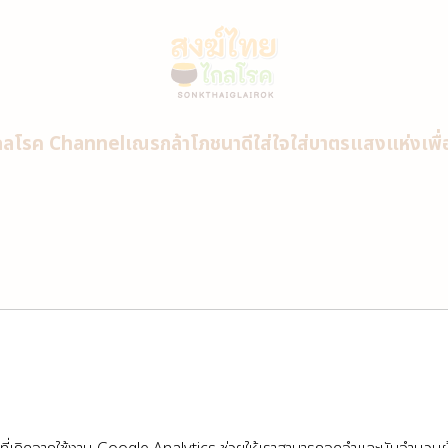
กลโรค Channel
เณรกล้าโภชนาดี
ใส่ใจใส่บาตร
แสงแห่งเพื
รย์ ดร.ฐิตินัน บุญภาพ คอมมอน
รย์ ดร.ฐิตินัน บุญภาพ คอมมอน