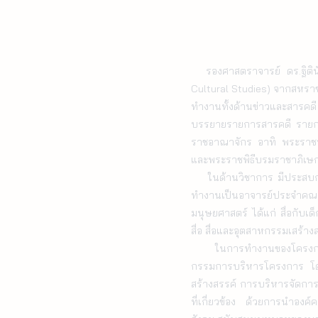
รองศาสตราจารย์ ดร.ฐิต
Cultural Studies) จากสหราช
ทำงานทั้งด้านข่าวและสารคดี
บรรยายรายการสารคดี รายการ
ราชอาณาจักร อาทิ พระราชพิธ
และพระราชพิธีบรมราชาภิเษก สม
    ในด้านวิชาการ มีประสบการณ์ด้านงานสอน การวิจัย และงานบริการวิชาการด้านสื่อให้กับหน่วยงานทั้งภาครัฐและเอกชน ปัจจุบัน
ทำงานเป็นอาจารย์ประจำคณะน
มนุษยศาสตร์ ได้แก่ สื่อกับ
สื่อ สื่อและอุตสาหกรรมเสร้าง
    ในการทำงานของโครงการสงฆ์ไทยไกลโรค ได้รับการเชิญจาก ศาสตราจารย์ ดร. ภญ.จงจิตร อังคทะวานิช ให้มาร่วมเป็นคณะ
กรรมการบริหารโครงการ โดย
สร้างสรรค์ การบริหารจัดการ
ที่เกี่ยวข้อง ด้วยการนำอง