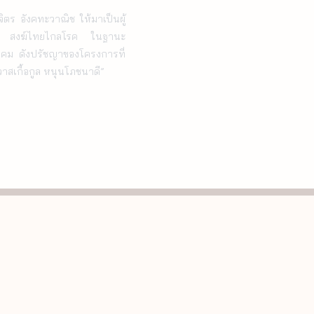
าร สงฆ์ไทยไกลโรค ในฐานะ
ังคม ดังปรัชญาของโครงการที่
วาสเกื้อกูล หนุนโภชนาดี”
ช่องทางติดตาม