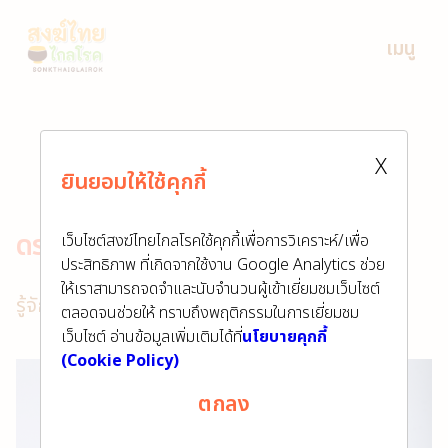
เมนู
X
ยินยอมให้ใช้คุกกี้
ดร.ทรงเกียรติ จรัสสันติจิต
เว็บไซต์สงฆ์ไทยไกลโรคใช้คุกกี้เพื่อการวิเคราะห์/เพื่อ
ประสิทธิภาพ ที่เกิดจากใช้งาน Google Analytics ช่วย
ให้เราสามารถจดจำและนับจำนวนผู้เข้าเยี่ยมชมเว็บไซต์
รู้จักเรา
ดร.ทรงเกียรติ จรัสสันติจิต
ตลอดจนช่วยให้ ทราบถึงพฤติกรรมในการเยี่ยมชม
เว็บไซต์ อ่านข้อมูลเพิ่มเติมได้ที่
นโยบายคุกกี้
(Cookie Policy)
ตกลง