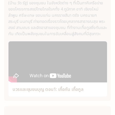
(บ้าน วัด รัฐ) ของชุมชน ในจังหวัดต่าง ๆ ที่เป็นภาคีเครือข่าย
ของโครงการสงฆ์ไทยไกลโรคทั้ง 4 ภูมิภาค อาทิ เชียงใหม่
ลำพูน ศรีษะเกษ ขอนแก่น นครราชสีมา ตรัง นครนายก
สระบุรี นนทบุรี ถ่ายทอดเรื่องราวโดยบุคลากรสาธารณสุข พระ
สงฆ์ สามเณร และจิตอาสาของชุมชน ที่ทำงานเกื้อกูลซึ่งกันและ
กัน เกิดเป็นพลังชุมชนในการขับเคลื่อนสู่สังคมที่มีสุขภาวะ
บวรและชุมชนบุญ ตอน1: เกื้อกัน เกื้อกูล