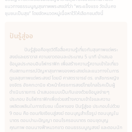
แนวทางธรรมนูญสุขภาพพระสงฆ์ที่ว่า “พระแข็งแรง วัดมั่นคง
ชุมชนเป็นสุข” โดยจัดหมวดหมู่เนื้อหาไว้ให้เลือกชมดังนี้
ปันรู้สู่จอ
ปันรู้สู่จอคือชุดวิดีโอสื่อความรู้เกี่ยวกับสุขภาพแด่พระ
สงฆ์และฆราวาส ความยาวตอนละประมาณ 5 นาที นำเสนอ
ข้อมูลประกอบอินโฟกราฟิก เพื่อสร้างความรู้ความเข้าใจเกี่ยว
กับสถานการณ์ปัญหาสุขภาพของพระสงฆ์และแนวทางในการ
ดูแลสุขภาพแด่พระสงฆ์ โดยมี ศาสตราจารย์ ดร. เภสัชกรหญิง
จงจิตร อังคทะวานิช หัวหน้าโครงการสงฆ์ไทยไกลโรคเป็นผู้
ดำเนินรายการ นำเสนอแบบเป็นกันเองด้วยข้อมูลง่ายๆ
ประกอบ อินโฟกราฟิกเพื่อช่วยสร้างความเข้าใจและความ
เพลิดเพลินในการรับชม เนื้อหาของ ปันรู้สู่จอ ประกอบไปด้วย
9 ตอน คือ ตอนภัยเงียบสู่สงฆ์ ตอนบุญสำเร็จรูป ตอนบุญใน
บาตร ตอนปานะปัญญา ตอนโรครอบบาตร ตอนชุดบุญ
คุณภาพ ตอนนางฟ้าหมวกขาว ตอนธรรมนูญสงฆ์ และตอนนัก