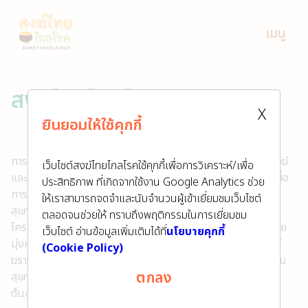
เมนู
สงฆ์ไทยไกลโรค Channel
X
ยินยอมให้ใช้คุกกี้
พบสาระความรู้สุขภาพและเรื่องราวสร้างแรงบันดาลใจใน
การปรับเปลี่ยนพฤติกรรมเพื่อนำไปสู่การมีสุขภาวะที่ดีของพระสงฆ์
เว็บไซต์สงฆ์ไทยไกลโรคใช้คุกกี้เพื่อการวิเคราะห์/เพื่อ
และฆราวาสใน “สงฆ์ไทยไกลโรค Channel” ซึ่งนำเสนอชุดวิดีโอสื่อ
ประสิทธิภาพ ที่เกิดจากใช้งาน Google Analytics ช่วย
การเรียนรู้สุขภาพทั้งรูปแบบคลิปสั้นและรูปแบบเนื้อหารายการ
ให้เราสามารถจดจำและนับจำนวนผู้เข้าเยี่ยมชมเว็บไซต์
สุขภาพ ที่สร้างสรรค์จาก องค์ความรู้ และการวิจัยพัฒนาของ
ตลอดจนช่วยให้ ทราบถึงพฤติกรรมในการเยี่ยมชม
โครงการสงฆ์ไทยไกลโรคตลอดระยะเวลาทศวรรษกว่าที่ผ่านมาด้วย
เว็บไซต์ อ่านข้อมูลเพิ่มเติมได้ที่
นโยบายคุกกี้
มุ่งหวังในการเสริมสร้างทักษะและความรอบรู้ สุขภาพแด่พระสงฆ์
(Cookie Policy)
ฆราวาส และบุคลากรสาธารณสุขที่เกี่ยวข้องอันนำไปสู่การยกระดับ
ตกลง
สุขภาพของสังคมไทยอย่างเป็นองค์รวมภายใต้หลักการ “สงฆ์
ต้นแบบ โภชนาดี ชีวียั่งยืน” และ “ฆราวาสเกื้อกูล หนุนโภชนาดี”