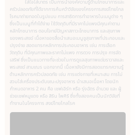
ใส่ใจใส่บาตร เป็นการนำองค์ความรู้ด้านโภชนาการและ
ครัวปลอดภัยที่ได้จากการค้นคว้าวิจัยของโครงการสงฆ์ไทยไกล
โรคมาถ่ายทอดในรูปแบบ การสาธิตการทำอาหารในเมนูต่าง ๆ
ซึ่งเป็นเมนูที่ทำได้ง่าย ใช้วัตถุดิบที่มีราคาไม่แพงมีคุณค่าตาม
หลักโภชนาการ ตอบโจทย์ปัญหาสภาวะโภชนาการ และสุขภาพ
ของพระสงฆ์ เนื้อหาของสื่อนำเสนอเมนูชูสุขภาพที่ประกอบและ
ปรุงง่าย สอดแทรกหลักการประกอบอาหาร เช่น การเลือก
วัตถุดิบ ที่มีคุณภาพและราคาไม่แพง การตวง การปรุง การจัด
เสริฟ ซึ่งเป็นแนวทางที่จะช่วยในการดูแลสุขภาพแด่ฆราวาสและ
พระสงฆ์ สามเณร นอกจากนี้ เนื้อหายังมีการสอดแทรกความรู้
ด้านหลักการครัวปลอดภัย เช่น การแต่งกายที่เหมาะสม การไม่
สวมใส่เครื่องประดับขณะปรุงอาหาร นำเสนอเนื้อหา โดยนัก
กำหนดอาหาร 2 คน คือ เชฟเอิร์ท หรือ รุ่งฉัตร อำนวย และ ผู้
ช่วยเชฟหมูแดง หรือ สิริน ไพศิริ ซึ่งทั้งสองคนเป็นนักวิจัยที่
ทำงานในโครงการ สงฆ์ไทยไกลโรค