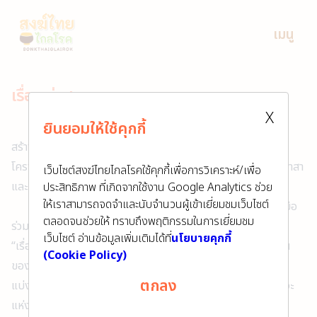
เมนู
เรื่องเล่าสุขภาวะ
X
ยินยอมให้ใช้คุกกี้
หัวใจของการขับเคลื่อนการดูแลสุขภาวะแด่พระสงฆ์ คือการ
สร้างความเชื่อมโยงและการทำงานประสานกับภาคีเครือข่ายของ
โครงการ ซึ่งประกอบด้วยทั้ง คณะสงฆ์ บุคลากรสาธารณสุข จิตอาสา
เว็บไซต์สงฆ์ไทยไกลโรคใช้คุกกี้เพื่อการวิเคราะห์/เพื่อ
และประชาชนที่มีใจศรัทธาในการสืบอายุพระพุทธศาสนา
ประสิทธิภาพ ที่เกิดจากใช้งาน Google Analytics ช่วย
ให้เราสามารถจดจำและนับจำนวนผู้เข้าเยี่ยมชมเว็บไซต์
ความสำเร็จโครงการสงฆ์ไทยไกลโรคเกิดขึ้นจากความร่วมมือ
ตลอดจนช่วยให้ ทราบถึงพฤติกรรมในการเยี่ยมชม
ร่วมใจของภาคีเครือข่ายทั้งสี่ภูมิภาคของประเทศไทย อันนำมาสู่
เว็บไซต์ อ่านข้อมูลเพิ่มเติมได้ที่
นโยบายคุกกี้
“เรื่องเล่าสุขภาวะ” ซึ่งเป็นการถอดบทเรียนจากการทำงานร่วมกัน
(Cookie Policy)
ของภาคีเครือข่ายในโครงการ นำประสบการณ์ทำงานมาเล่าเรื่อง
ตกลง
แบ่งปันความรู้ และสร้างแรงบันดาลใจในการร่วมกันสร้าง “สภาวะ
แห่งความสุข” แด่สังคมไทย