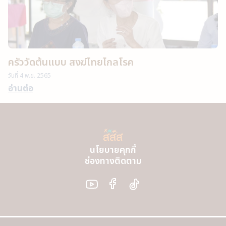
ครัววัดต้นแบบ สงฆ์ไทยไกลโรค
วันที่
4 พ.ย. 2565
อ่านต่อ
นโยบายคุกกี้
ช่องทางติดตาม