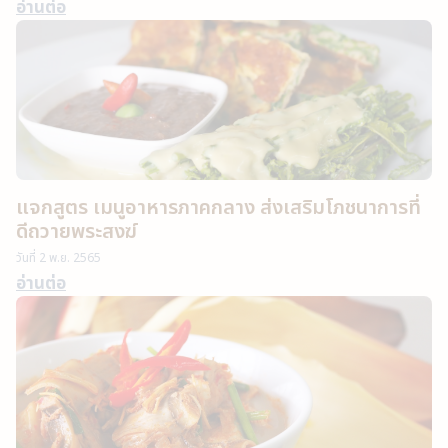
อ่านต่อ
แจกสูตร เมนูอาหารภาคกลาง ส่งเสริมโภชนาการที่
ดีถวายพระสงฆ์
วันที่
2 พ.ย. 2565
อ่านต่อ